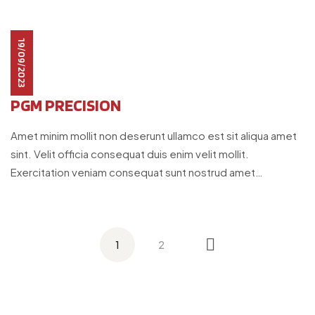
19/09/2023
PGM PRECISION
Amet minim mollit non deserunt ullamco est sit aliqua amet
sint. Velit officia consequat duis enim velit mollit.
Exercitation veniam consequat sunt nostrud amet…
PAGINATION
DES
PUBLICATIONS
1
2