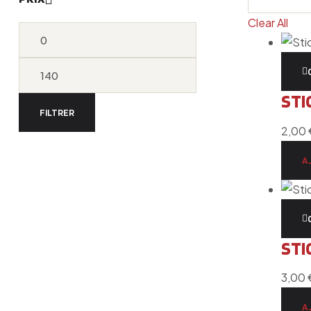
Clear All
STI
FILTRER
2,00
A
STI
3,00
A