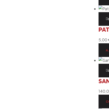
PAT
5,00
A
SAN
140,
C