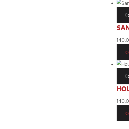
SAN
140,
C
HOU
140,
C